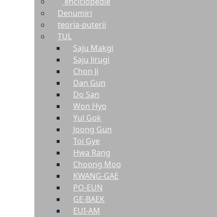
enciclopedie
Denumiri
teoria-puterii
TUL
Saju Makgi
Saju Jirugi
Chon Ji
Dan Gun
Do San
Won Hyo
Yul Gok
Joong Gun
Toi Gye
Hwa Rang
Choong Moo
KWANG-GAE
PO-EUN
GE-BAEK
EUI-AM